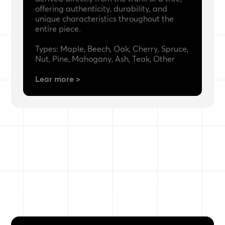
offering authenticity, durability, and
unique characteristics throughout the
entire piece.
Types: Maple, Beech, Oak, Cherry, Spruce,
Nut, Pine, Mahogany, Ash, Teak, Other
Lear more >