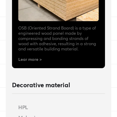
OSB (Oriented Strand Board) is a type of
engineered wood panel made by
compressing and bonding strands of
wood with adhesive, resulting in a strong
and versatile building material.
Lear more >
Decorative material
HPL