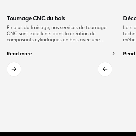
Tournage CNC du bois
Déco
En plus du fraisage, nos services de tournage
Lors 
CNC sont excellents dans la création de
techn
composants cylindriques en bois avec une
métic
précision exceptionnelle. Nos processus de
décou
tournage offrent polyvalence et des finitions de
précis
Read more
Read
haute qualité pour une variété d'applications en
bois.