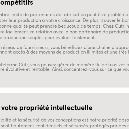
compétitifs
ombre limité de partenaires de fabrication peut être problémat
er leur production à votre croissance. De plus, trouver le bon
la bonne qualité peut prendre beaucoup de temps. Chez Cutr, 
e facilement en relation avec le bon partenaire de production
e production souples pour évoluer facilement.
 réseau de fournisseurs, vous bénéficiez d'une chaîne d'appr
nnant accès à des moyens de production illimités et une trè
ateforme Cutr, vous pouvez gérer de manière fluide tous vos b
e évolutive et rentable. Ainsi, concentrez-vous sur ce que vou
votre propriété intellectuelle
ialité et la sécurité de vos conceptions est notre priorité abs
 sont hautement confidentiels et sécurisés, protégés par des m