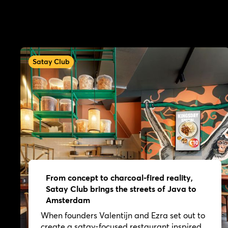
Satay Club
From concept to charcoal-fired reality,
Satay Club brings the streets of Java to
Amsterdam
When founders Valentijn and Ezra set out to
create a satay-focused restaurant inspired