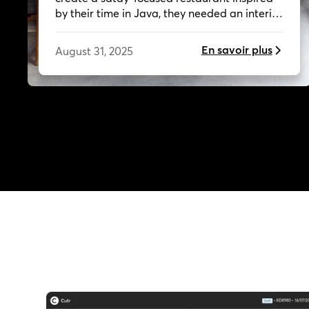
by their time in Java, they needed an interior
that matched the depth, warmth, and raw
authenticity of their concept. With design by
En savoir plus
August 31, 2025
NinetyNine and execution by Cutr and
production partner Decosier, the team
brought the space to life, overcoming
renovation delays with calm collaboration,
hands-on support, and last-minute flexibility.
The result is a beautifully crafted restaurant
and a partnership built for future growth.