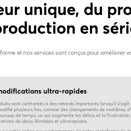
eur unique, du pr
production en séri
orme et nos services sont conçus pour améliorer v
modifications ultra-rapides
uits sont confrontés à des retards importants lorsqu'il s'agit 
 modifié plusieurs fois, comme des changements de matières, d'
ucoup de temps, ce qui augmente les délais et la frustration.
cations de devis illimitées et ultrarapides.