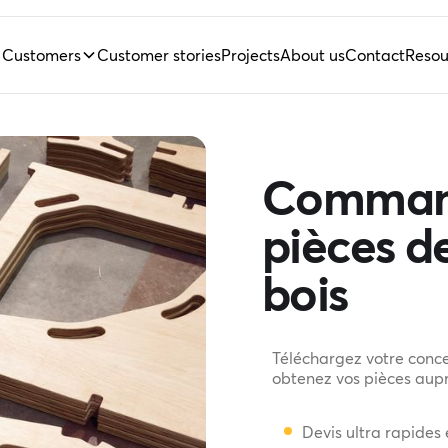
Customers
Customer stories
Projects
About us
Contact
Resou
Command
pièces d
bois
Téléchargez votre conce
obtenez vos pièces aupr
Devis ultra rapides 