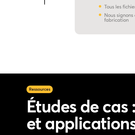
Tous les fichi
Nous signons 
fabrication
Ressources
Études de cas 
et application