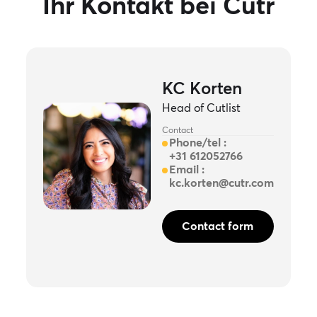
Ihr Kontakt bei Cutr
KC Korten
Head of Cutlist
Contact
Phone/tel :
+31 612052766
Email :
kc.korten@cutr.com
Contact form