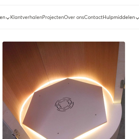
ten
Klantverhalen
Projecten
Over ons
Contact
Hulpmiddelen