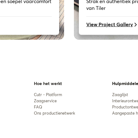
een soepel vaarcomfort
Strak en authentiek pr
van Tiler
View Project Gallery
Hoe het werkt
Hulpmiddel
Cutr - Platform
Zaaglijst
Zaagservice
Interieurontw
FAQ
Productontwe
Ons productienetwerk
Aangepaste h