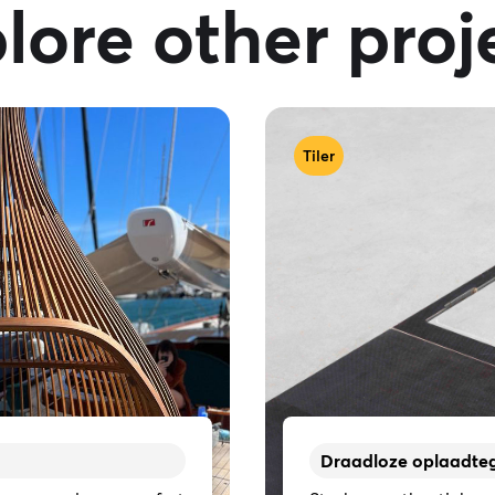
lore other proj
Tiler
Draadloze oplaadteg