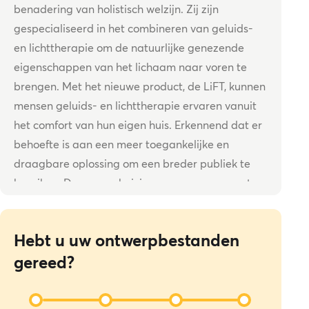
benadering van holistisch welzijn. Zij zijn
gespecialiseerd in het combineren van geluids-
en lichttherapie om de natuurlijke genezende
eigenschappen van het lichaam naar voren te
brengen. Met het nieuwe product, de LiFT, kunnen
mensen geluids- en lichttherapie ervaren vanuit
het comfort van hun eigen huis. Erkennend dat er
behoefte is aan een meer toegankelijke en
draagbare oplossing om een breder publiek te
bereiken. Deze verschuiving naar een compacter
en gebruiksvriendelijker ontwerp toont de
toewijding van Harmonic Egg aan om te voldoen
Hebt u uw ontwerpbestanden
aan de dynamische behoeften van zijn klanten en
gereed?
tegelijkertijd vast te houden aan de primaire
waarden van geluid, licht en intentietherapie.