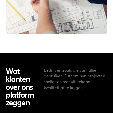
Wat
Bedrijven zoals die van jullie
gebruiken Cutr om hun projecten
klanten
sneller en met uitstekende
over ons
kwaliteit af te krijgen.
platform
zeggen