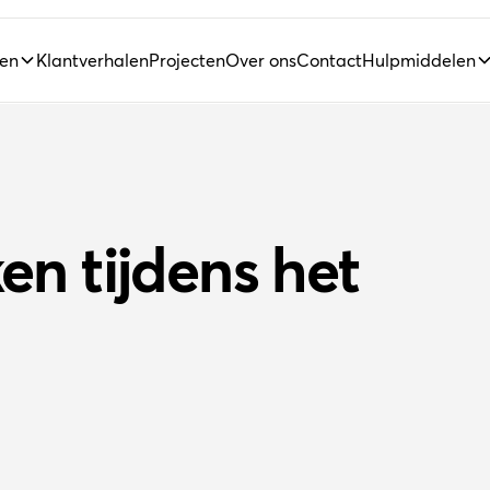
ten
Klantverhalen
Projecten
Over ons
Contact
Hulpmiddelen
n tijdens het